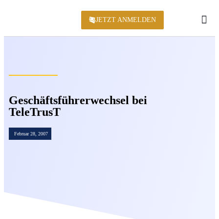
JETZT ANMELDEN
KONFERENZ 2
Geschäftsführerwechsel bei
TeleTrusT
Februar 28, 2007