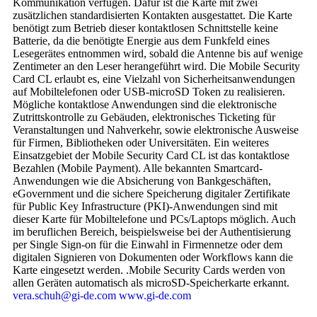
Kommunikation verfügen. Dafür ist die Karte mit zwei
zusätzlichen standardisierten Kontakten ausgestattet. Die Karte
benötigt zum Betrieb dieser kontaktlosen Schnittstelle keine
Batterie, da die benötigte Energie aus dem Funkfeld eines
Lesegerätes entnommen wird, sobald die Antenne bis auf wenige
Zentimeter an den Leser herangeführt wird. Die Mobile Security
Card CL erlaubt es, eine Vielzahl von Sicherheitsanwendungen
auf Mobiltelefonen oder USB-microSD Token zu realisieren.
Mögliche kontaktlose Anwendungen sind die elektronische
Zutrittskontrolle zu Gebäuden, elektronisches Ticketing für
Veranstaltungen und Nahverkehr, sowie elektronische Ausweise
für Firmen, Bibliotheken oder Universitäten. Ein weiteres
Einsatzgebiet der Mobile Security Card CL ist das kontaktlose
Bezahlen (Mobile Payment). Alle bekannten Smartcard-
Anwendungen wie die Absicherung von Bankgeschäften,
eGovernment und die sichere Speicherung digitaler Zertifikate
für Public Key Infrastructure (PKI)-Anwendungen sind mit
dieser Karte für Mobiltelefone und PCs/Laptops möglich. Auch
im beruflichen Bereich, beispielsweise bei der Authentisierung
per Single Sign-on für die Einwahl in Firmennetze oder dem
digitalen Signieren von Dokumenten oder Workflows kann die
Karte eingesetzt werden. .Mobile Security Cards werden von
allen Geräten automatisch als microSD-Speicherkarte erkannt.
vera.schuh@gi-de.com
www.gi-de.com