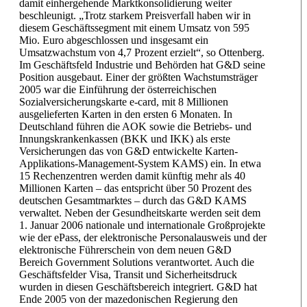
damit einhergehende Marktkonsolidierung weiter
beschleunigt. „Trotz starkem Preisverfall haben wir in
diesem Geschäftssegment mit einem Umsatz von 595
Mio. Euro abgeschlossen und insgesamt ein
Umsatzwachstum von 4,7 Prozent erzielt“, so Ottenberg.
Im Geschäftsfeld Industrie und Behörden hat G&D seine
Position ausgebaut. Einer der größten Wachstumsträger
2005 war die Einführung der österreichischen
Sozialversicherungskarte e-card, mit 8 Millionen
ausgelieferten Karten in den ersten 6 Monaten. In
Deutschland führen die AOK sowie die Betriebs- und
Innungskrankenkassen (BKK und IKK) als erste
Versicherungen das von G&D entwickelte Karten-
Applikations-Management-System KAMS) ein. In etwa
15 Rechenzentren werden damit künftig mehr als 40
Millionen Karten – das entspricht über 50 Prozent des
deutschen Gesamtmarktes – durch das G&D KAMS
verwaltet. Neben der Gesundheitskarte werden seit dem
1. Januar 2006 nationale und internationale Großprojekte
wie der ePass, der elektronische Personalausweis und der
elektronische Führerschein von dem neuen G&D
Bereich Government Solutions verantwortet. Auch die
Geschäftsfelder Visa, Transit und Sicherheitsdruck
wurden in diesen Geschäftsbereich integriert. G&D hat
Ende 2005 von der mazedonischen Regierung den