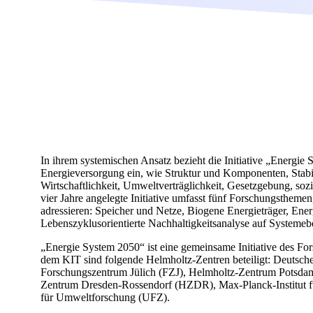
In ihrem systemischen Ansatz bezieht die Initiative „Energi
Energieversorgung ein, wie Struktur und Komponenten, Stabilit
Wirtschaftlichkeit, Umweltverträglichkeit, Gesetzgebung, sozi
vier Jahre angelegte Initiative umfasst fünf Forschungsthem
adressieren: Speicher und Netze, Biogene Energieträger, Ener
Lebenszyklusorientierte Nachhaltigkeitsanalyse auf Systeme
„Energie System 2050“ ist eine gemeinsame Initiative des F
dem KIT sind folgende Helmholtz-Zentren beteiligt: Deutsch
Forschungszentrum Jülich (FZJ), Helmholtz-Zentrum Potsda
Zentrum Dresden-Rossendorf (HZDR), Max-Planck-Institut fü
für Umweltforschung (UFZ).