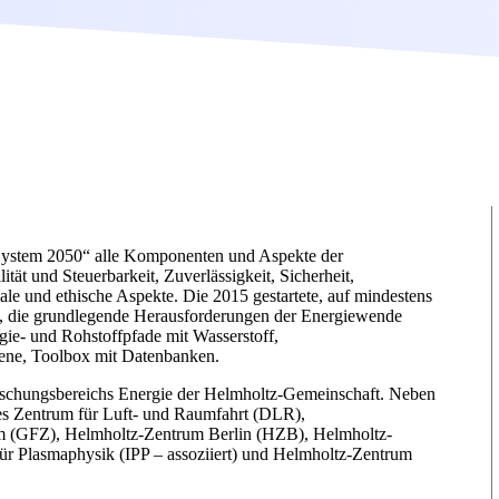
e System 2050“ alle Komponenten und Aspekte der
ät und Steuerbarkeit, Zuverlässigkeit, Sicherheit,
ale und ethische Aspekte. Die 2015 gestartete, auf mindestens
en, die grundlegende Herausforderungen der Energiewende
gie- und Rohstoffpfade mit Wasserstoff,
bene, Toolbox mit Datenbanken.
orschungsbereichs Energie der Helmholtz-Gemeinschaft. Neben
es Zentrum für Luft- und Raumfahrt (DLR),
m (GFZ), Helmholtz-Zentrum Berlin (HZB), Helmholtz-
r Plasmaphysik (IPP – assoziiert) und Helmholtz-Zentrum