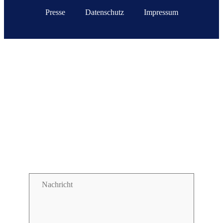
Presse
Datenschutz
Impressum
KOMMENTAR ODER KURZE
FRAGE LOSWERDEN?
KEIN PROBLEM!