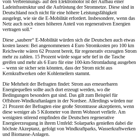
vom Verbrennungs- auf den Elektromotor ist der Aufbau einer
Ladeinfrastruktur und die Aufrüstung der Stromnetze. Diese sind in
Deutschland noch nicht für eine höhere Leistungsfähigkeit
ausgelegt, wie sie die E-Mobilität erfordert. Insbesondere, wenn das
Netz auch noch einen höheren Anteil von regenerativen Energien
vertragen soll.“
Diese „saubere“ E-Mobilität würden sich die Deutschen auch etwas
kosten lassen: Bei angenommenen 4 Euro Stromkosten pro 100 km
Reichweite wären 62 Prozent bereit, für regenerativ erzeugten Strom
mehr zu zahlen. 15 Prozent würde sogar sehr tief in die Tasche
greifen und mehr als 6 Euro für eine 100-km-Stromladung ausgeben
– wenn sie sicher sein könnten, dass der Strom nicht aus
Kernkraftwerken oder Kohlemeilern stammt.
Die Mehrheit der Befragten findet: Strom aus erneuerbaren
Energiequellen sollte auch dort erzeugt werden, wo die
Bedingungen besonders gut sind. Das gilt zum Beispiel für
Offshore-Windkraftanlagen in der Nordsee. Allerdings würden nur
21 Prozent der Befragten eine große Stromtrasse akzeptieren, wenn
diese weniger als 5 Kilometer von ihrem Wohnort verliefe. Am
wenigsten störend empfinden die Deutschen regenerative
Energieerzeugung in ihrem Umfeld: Solarparks genießen dabei die
höchste Akzeptanz, gefolgt von Windkraftparks, Wasserkraftwerken
und Biomasse-Anlagen.