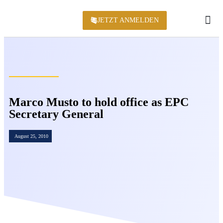
JETZT ANMELDEN
KONFERENZ 2
Marco Musto to hold office as EPC
Secretary General
August 25, 2010